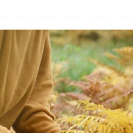
DBA
SOBE
GALERIJA
V BLIŽINI
KONTAKT
PODPI