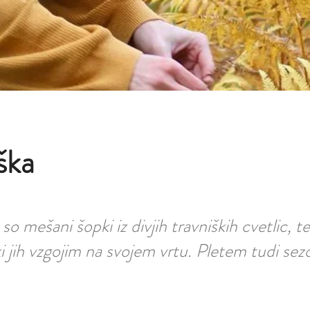
ška
so mešani šopki iz divjih travniških cvetlic, t
ki jih vzgojim na svojem vrtu. Pletem tudi se