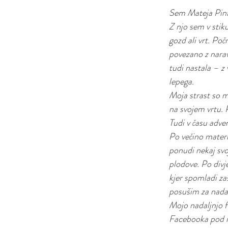
Sem Mateja Pintar
Z njo sem v stik
gozd ali vrt. Po
povezano z narav
tudi nastala – z 
lepega.
Moja strast so me
na svojem vrtu. 
Tudi v času adve
Po večino materi
ponudi nekaj svo
plodove. Po divje
kjer spomladi zas
posušim za nadal
Mojo nadaljnjo f
Facebooka pod 