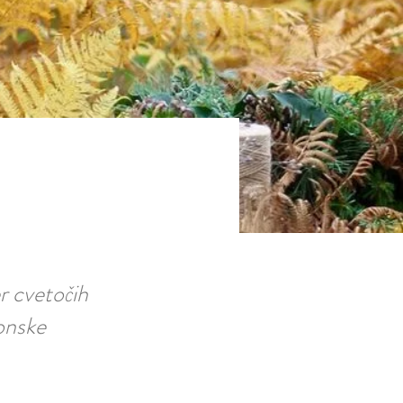
er cvetočih
zonske