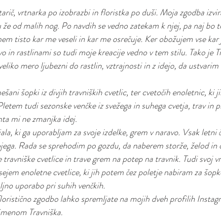
ič, vrtnarka po izobrazbi in floristka po duši. Moja zgodba izvir
u že od malih nog. Po navdih se vedno zatekam k njej, pa naj bo t
čnem tisto kar me veseli in kar me osrečuje. Ker obožujem vse kar 
o in rastlinami so tudi moje kreacije vedno v tem stilu. Tako je T
veliko mero ljubezni do rastlin, vztrajnosti in z idejo, da ustvarim
šani šopki iz divjih travniških cvetlic, ter cvetočih enoletnic, ki j
Pletem tudi sezonske venčke iz svežega in suhega cvetja, trav in p
nta mi ne zmanjka idej.
ala, ki ga uporabljam za svoje izdelke, grem v naravo. Vsak letni 
jega. Rada se sprehodim po gozdu, da naberem storže, želod in 
 travniške cvetlice in trave grem na potep na travnik. Tudi svoj v
ejem enoletne cvetlice, ki jih potem čez poletje nabiram za šopke
jno uporabo pri suhih venčkih.
loristično zgodbo lahko spremljate na mojih dveh profilih Instag
imenom Travniška.