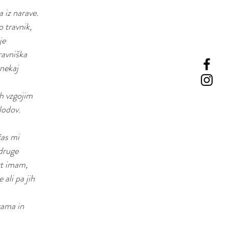
a iz narave.
o travnik,
je
ravniška
 nekaj
ih vzgojim
lodov.
čas mi
druge
rt imam,
 ali pa jih
rama in